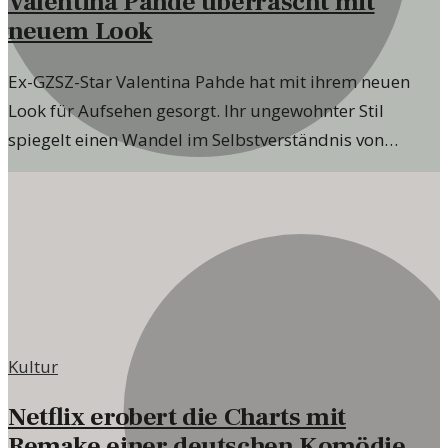
Valentina Pahde überrascht mit
neuem Look
Ex-GZSZ-Star Valentina Pahde hat mit ihrem neuen
Look für Aufsehen gesorgt. Ihr ungewohnter Stil
spiegelt einen Wandel im Selbstverständnis von
Prominenten wider.
Kultur
Netflix erobert die Charts mit
Remake einer deutschen Komödie