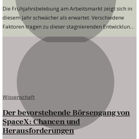
Die Frühjahrsbelebung am Arbeitsmarkt zeigt sich in
diesem Jahr schwächer als erwartet. Verschiedene
Faktoren tragen zu dieser stagnierenden Entwicklung
bei. Hier ist ein Blick auf die Ursachen und möglichen
Auswirkungen.
Wissenschaft
Der bevorstehende Börsengang von
SpaceX: Chancen und
Herausforderungen