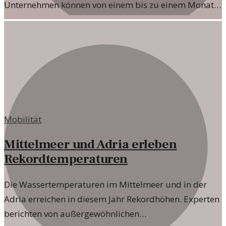
Unternehmen können von einem bis zu einem Monat
schnelleren Vorsteueranspruch profitieren.
Mobilität
Mittelmeer und Adria erleben
Rekordtemperaturen
Die Wassertemperaturen im Mittelmeer und in der
Adria erreichen in diesem Jahr Rekordhöhen. Experten
berichten von außergewöhnlichen