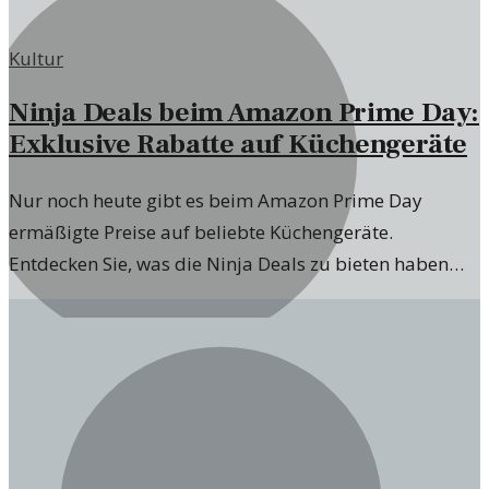
Kultur
Ninja Deals beim Amazon Prime Day:
Exklusive Rabatte auf Küchengeräte
Nur noch heute gibt es beim Amazon Prime Day
ermäßigte Preise auf beliebte Küchengeräte.
Entdecken Sie, was die Ninja Deals zu bieten haben
und welche Geräte sich lohnen.