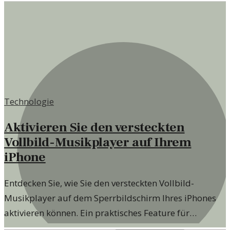
Technologie
Aktivieren Sie den versteckten
Vollbild-Musikplayer auf Ihrem
iPhone
Entdecken Sie, wie Sie den versteckten Vollbild-
Musikplayer auf dem Sperrbildschirm Ihres iPhones
aktivieren können. Ein praktisches Feature für
Musikliebhaber!