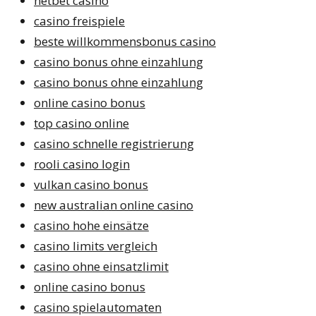
netbet casino
casino freispiele
beste willkommensbonus casino
casino bonus ohne einzahlung
casino bonus ohne einzahlung
online casino bonus
top casino online
casino schnelle registrierung
rooli casino login
vulkan casino bonus
new australian online casino
casino hohe einsätze
casino limits vergleich
casino ohne einsatzlimit
online casino bonus
casino spielautomaten