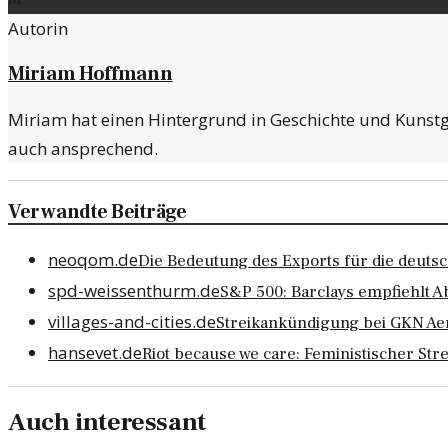
Autorin
Miriam Hoffmann
Miriam hat einen Hintergrund in Geschichte und Kunstge
auch ansprechend.
Verwandte Beiträge
neoqom.de
Die Bedeutung des Exports für die deutsc
spd-weissenthurm.de
S&P 500: Barclays empfiehlt 
villages-and-cities.de
Streikankündigung bei GKN Aer
hansevet.de
Riot because we care: Feministischer Str
Auch interessant