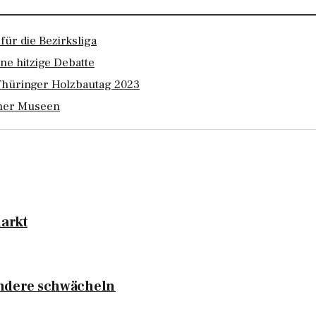
für die Bezirksliga
ne hitzige Debatte
Thüringer Holzbautag 2023
emer Museen
markt
 andere schwächeln